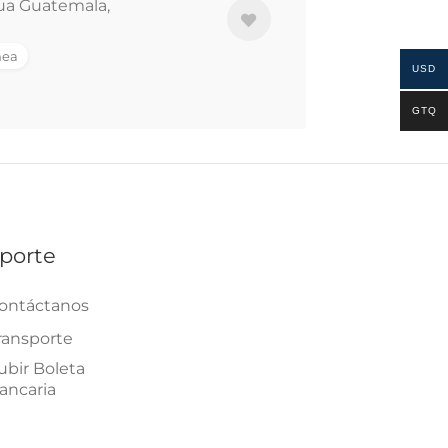
ua Guatemala,
nea
USD
GTQ
porte
ontáctanos
ransporte
ubir Boleta
ancaria