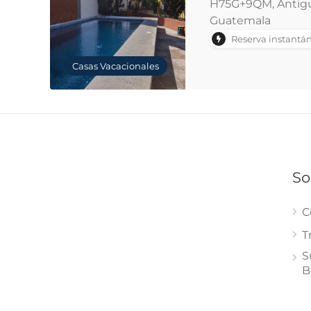
H75G+9QM, Antig
Guatemala
Reserva instantá
Casas Vacacionales
So
C
T
S
B