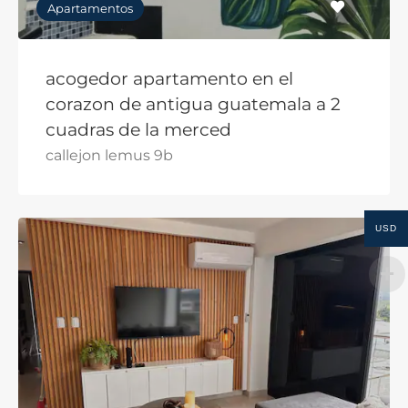
Apartamentos
acogedor apartamento en el
corazon de antigua guatemala a 2
cuadras de la merced
callejon lemus 9b
USD