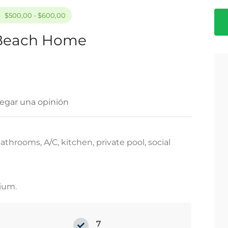
$500,00 - $600,00
Beach Home
egar una opinión
throoms, A/C, kitchen, private pool, social
nium.
7