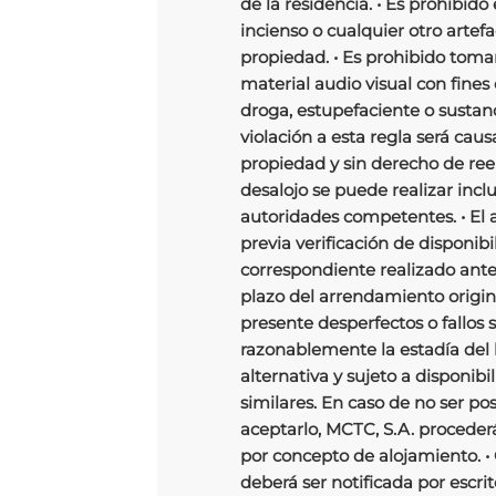
de la residencia. • Es prohibido
incienso o cualquier otro arte
propiedad. • Es prohibido tomar 
material audio visual con fines 
droga, estupefaciente o sustanc
violación a esta regla será caus
propiedad y sin derecho de re
desalojo se puede realizar incl
autoridades competentes. • El
previa verificación de disponib
correspondiente realizado antes 
plazo del arrendamiento origina
presente desperfectos o fallos s
razonablemente la estadía del
alternativa y sujeto a disponibi
similares. En caso de no ser po
aceptarlo, MCTC, S.A. proceder
por concepto de alojamiento. • 
deberá ser notificada por escri