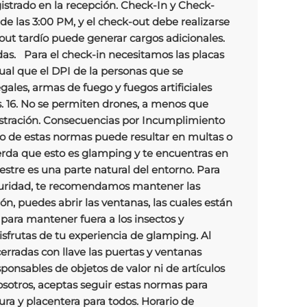
istrado en la recepción. Check-In y Check-
 de las 3:00 PM, y el check-out debe realizarse
-out tardío puede generar cargos adicionales.
das. Para el check-in necesitamos las placas
gual que el DPI de la personas que se
gales, armas de fuego y fuegos artificiales
. 16. No se permiten drones, a menos que
istración. Consecuencias por Incumplimiento
to de estas normas puede resultar en multas o
erda que esto es glamping y te encuentras en
vestre es una parte natural del entorno. Para
guridad, te recomendamos mantener las
ón, puedes abrir las ventanas, las cuales están
para mantener fuera a los insectos y
frutas de tu experiencia de glamping. Al
cerradas con llave las puertas y ventanas
ponsables de objetos de valor ni de artículos
osotros, aceptas seguir estas normas para
ra y placentera para todos. Horario de