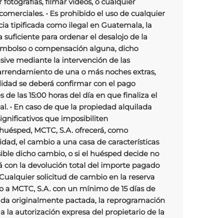
fotografías, filmar videos, o cualquier
comerciales. • Es prohibido el uso de cualquier
ia tipificada como ilegal en Guatemala, la
a suficiente para ordenar el desalojo de la
embolso o compensación alguna, dicho
usive mediante la intervención de las
 arrendamiento de una o más noches extras,
ilidad se deberá confirmar con el pago
de las 15:00 horas del día en que finaliza el
l. • En caso de que la propiedad alquilada
ignificativos que imposibiliten
 huésped, MCTC, S.A. ofrecerá, como
lidad, el cambio a una casa de características
sible dicho cambio, o si el huésped decide no
á con la devolución total del importe pagado
Cualquier solicitud de cambio en la reserva
to a MCTC, S.A. con un mínimo de 15 días de
rada originalmente pactada, la reprogramación
 a la autorización expresa del propietario de la