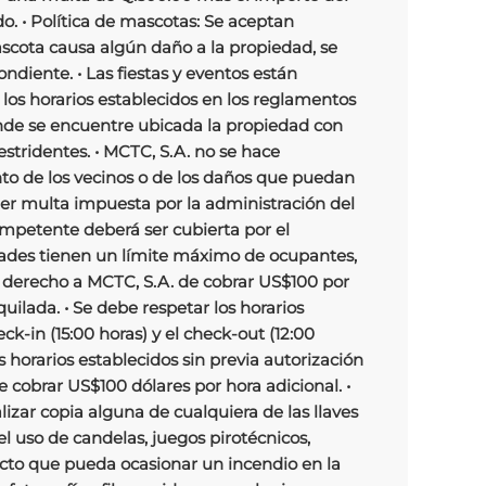
o. • Política de mascotas: Se aceptan
ascota causa algún daño a la propiedad, se
ndiente. • Las fiestas y eventos están
 los horarios establecidos en los reglamentos
onde se encuentre ubicada la propiedad con
estridentes. • MCTC, S.A. no se hace
o de los vecinos o de los daños que puedan
ier multa impuesta por la administración del
mpetente deberá ser cubierta por el
dades tienen un límite máximo de ocupantes,
 el derecho a MCTC, S.A. de cobrar US$100 por
uilada. • Se debe respetar los horarios
eck-in (15:00 horas) y el check-out (12:00
s horarios establecidos sin previa autorización
e cobrar US$100 dólares por hora adicional. •
izar copia alguna de cualquiera de las llaves
 el uso de candelas, juegos pirotécnicos,
facto que pueda ocasionar un incendio en la