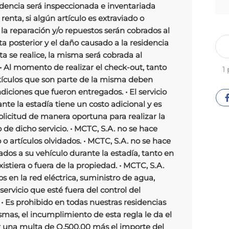
idencia será inspeccionada e inventariada
renta, si algún artículo es extraviado o
la reparación y/o repuestos serán cobrados al
ta posterior y el daño causado a la residencia
ta se realice, la misma será cobrada al
• Al momento de realizar el check-out, tanto
1
rtículos que son parte de la misma deben
ciones que fueron entregados. • El servicio
nte la estadía tiene un costo adicional y es
solicitud de manera oportuna para realizar la
 de dicho servicio. • MCTC, S.A. no se hace
 o artículos olvidados. • MCTC, S.A. no se hace
dos a su vehículo durante la estadía, tanto en
istiera o fuera de la propiedad. • MCTC, S.A.
s en la red eléctrica, suministro de agua,
 servicio que esté fuera del control del
• Es prohibido en todas nuestras residencias
smas, el incumplimiento de esta regla le da el
r una multa de Q.500.00 más el importe del