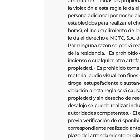
arrendante. • Todas las propie
la violación a esta regla le da
persona adicional por noche alq
establecidos para realizar el ch
horas); el incumplimiento de lo
le da el derecho a MCTC, S.A. d
Por ninguna razón se podrá real
de la residencia. • Es prohibido
incienso o cualquier otro arte
propiedad. • Es prohibido tomar 
material audio visual con fines 
droga, estupefaciente o sustanc
violación a esta regla será caus
propiedad y sin derecho de re
desalojo se puede realizar incl
autoridades competentes. • El
previa verificación de disponib
correspondiente realizado antes 
plazo del arrendamiento origina