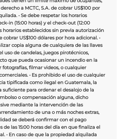
dades tienen un límite máximo de ocupantes,
 el derecho a MCTC, S.A. de cobrar US$100 por
uilada. • Se debe respetar los horarios
eck-in (15:00 horas) y el check-out (12:00
s horarios establecidos sin previa autorización
e cobrar US$100 dólares por hora adicional. •
izar copia alguna de cualquiera de las llaves
 el uso de candelas, juegos pirotécnicos,
facto que pueda ocasionar un incendio en la
fotografías, filmar videos, o cualquier
comerciales. • Es prohibido el uso de cualquier
ia tipificada como ilegal en Guatemala, la
a suficiente para ordenar el desalojo de la
embolso o compensación alguna, dicho
usive mediante la intervención de las
 arrendamiento de una o más noches extras,
ilidad se deberá confirmar con el pago
de las 15:00 horas del día en que finaliza el
l. • En caso de que la propiedad alquilada