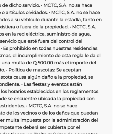
 de dicho servicio. • MCTC, S.A. no se hace
 o artículos olvidados. • MCTC, S.A. no se hace
dos a su vehículo durante la estadía, tanto en
istiera o fuera de la propiedad. • MCTC, S.A.
s en la red eléctrica, suministro de agua,
 servicio que esté fuera del control del
• Es prohibido en todas nuestras residencias
smas, el incumplimiento de esta regla le da el
r una multa de Q.500.00 más el importe del
o. • Política de mascotas: Se aceptan
ascota causa algún daño a la propiedad, se
ndiente. • Las fiestas y eventos están
 los horarios establecidos en los reglamentos
onde se encuentre ubicada la propiedad con
estridentes. • MCTC, S.A. no se hace
o de los vecinos o de los daños que puedan
ier multa impuesta por la administración del
mpetente deberá ser cubierta por el