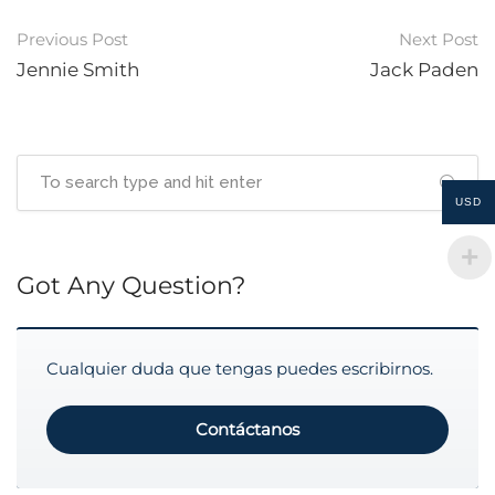
Post
Previous Post
Next Post
navigation
Jennie Smith
Jack Paden
USD
Got Any Question?
Cualquier duda que tengas puedes escribirnos.
Contáctanos